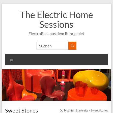
Zum
Inhalt
The Electric Home
springen
Sessions
ElectroBeat aus dem Ruhrgebiet
Menü
Sweet Stones
Du bist hier:
Startseite
»
Sweet Stones