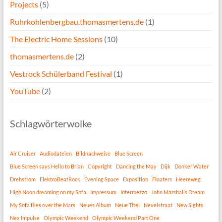
Projects
(5)
Ruhrkohlenbergbau.thomasmertens.de
(1)
The Electric Home Sessions
(10)
thomasmertens.de
(2)
Vestrock Schülerband Festival
(1)
YouTube
(2)
Schlagwörterwolke
Air Cruiser
Audiodateien
Bildnachweise
Blue Screen
Blue Screen says Hello to Brian
Copyright
Dancing the May
Dijk
Donker Water
Drehstrom
ElektroBeatRock
Evening Space
Exposition
Floaters
Heereweg
High Noon dreaming on my Sofa
Impressum
Intermezzo
John Marshalls Dream
My Sofa flies over the Mars
Neues Album
Neue Titel
Nevelstraat
New Sights
Nex Impulse
Olympic Weekend
Olympic Weekend Part One