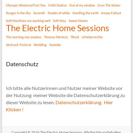
Olympic Weekend Part Two
Orbit Station
Out of my window
Over The Water
Ranger in the Sky
Seventh
Shades of white
Smelling the earth
Snowy Fallout
Soft Machines are working well
Soft Way
Sweet Stones
The Electric Home Sessions
The morning star awakes
Thomas Mertens
TRock
Urheberrechte
Vestrock-Festival
Wedding
Youtube
Datenschutz
Ich bitte alle Nutzerinnen und Nutzer meiner Website vor
der Nutzung meiner Website die Datenschutzerklärung zu
dieser Website zu lesen.
Datenschutzerklärung. Hier
Klicken !
Copyright © 2026
The Electric Home Sessions
. Alle Rechte vorbehalten.