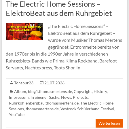
The Electric Home Sessions –
ElektroBeat aus dem Ruhrgebiet
„The Electric Home Sessions“ –
ElektroBeat aus dem Ruhrgebiet –
wurde vom Musiker Thomas Mertens
gegründet. Er trommelte bereits von
den 1970er bis in die 1990er Jahre in verschiedenen
Ruhrgebiets-Bands wie Prima Klima Rockband, Barefoot
Servants, Nachtexpress, Toots Shor. In
Tonspur23
21.07.2026
Album
,
blog1.thomasmertens.de
,
Copyright
,
History
,
Impressum
,
In eigener Sache
,
News
,
Projects
,
Ruhrkohlenbergbau.thomasmertens.de
,
The Electric Home
Sessions
,
thomasmertens.de
,
Vestrock Schülerband Festival
,
YouTube
Weiterlesen