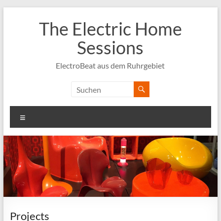
Zum
Inhalt
The Electric Home
springen
Sessions
ElectroBeat aus dem Ruhrgebiet
Menü
Projects