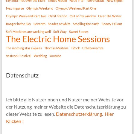
My Sofa flies over the Mars
Neues Album
Neue Titel
Nevelstraat
New Sights
Nex Impulse
Olympic Weekend
Olympic Weekend Part One
Olympic Weekend Part Two
Orbit Station
Out of my window
Over The Water
Ranger in the Sky
Seventh
Shades of white
Smelling the earth
Snowy Fallout
Soft Machines are working well
Soft Way
Sweet Stones
The Electric Home Sessions
The morning star awakes
Thomas Mertens
TRock
Urheberrechte
Vestrock-Festival
Wedding
Youtube
Datenschutz
Ich bitte alle Nutzerinnen und Nutzer meiner Website vor
der Nutzung meiner Website die Datenschutzerklärung zu
dieser Website zu lesen.
Datenschutzerklärung. Hier
Klicken !