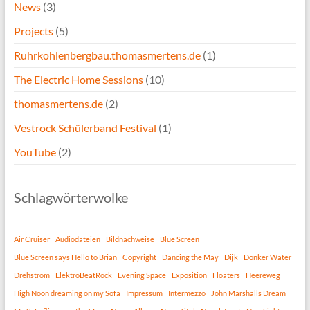
News
(3)
Projects
(5)
Ruhrkohlenbergbau.thomasmertens.de
(1)
The Electric Home Sessions
(10)
thomasmertens.de
(2)
Vestrock Schülerband Festival
(1)
YouTube
(2)
Schlagwörterwolke
Air Cruiser
Audiodateien
Bildnachweise
Blue Screen
Blue Screen says Hello to Brian
Copyright
Dancing the May
Dijk
Donker Water
Drehstrom
ElektroBeatRock
Evening Space
Exposition
Floaters
Heereweg
High Noon dreaming on my Sofa
Impressum
Intermezzo
John Marshalls Dream