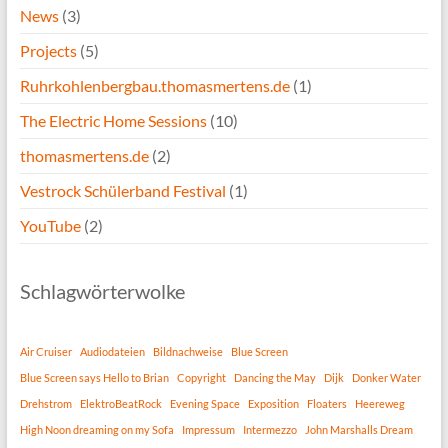
News
(3)
Projects
(5)
Ruhrkohlenbergbau.thomasmertens.de
(1)
The Electric Home Sessions
(10)
thomasmertens.de
(2)
Vestrock Schülerband Festival
(1)
YouTube
(2)
Schlagwörterwolke
Air Cruiser
Audiodateien
Bildnachweise
Blue Screen
Blue Screen says Hello to Brian
Copyright
Dancing the May
Dijk
Donker Water
Drehstrom
ElektroBeatRock
Evening Space
Exposition
Floaters
Heereweg
High Noon dreaming on my Sofa
Impressum
Intermezzo
John Marshalls Dream