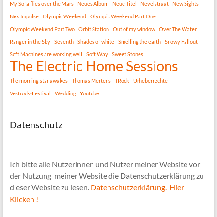
My Sofa flies over the Mars
Neues Album
Neue Titel
Nevelstraat
New Sights
Nex Impulse
Olympic Weekend
Olympic Weekend Part One
Olympic Weekend Part Two
Orbit Station
Out of my window
Over The Water
Ranger in the Sky
Seventh
Shades of white
Smelling the earth
Snowy Fallout
Soft Machines are working well
Soft Way
Sweet Stones
The Electric Home Sessions
The morning star awakes
Thomas Mertens
TRock
Urheberrechte
Vestrock-Festival
Wedding
Youtube
Datenschutz
Ich bitte alle Nutzerinnen und Nutzer meiner Website vor
der Nutzung meiner Website die Datenschutzerklärung zu
dieser Website zu lesen.
Datenschutzerklärung. Hier
Klicken !