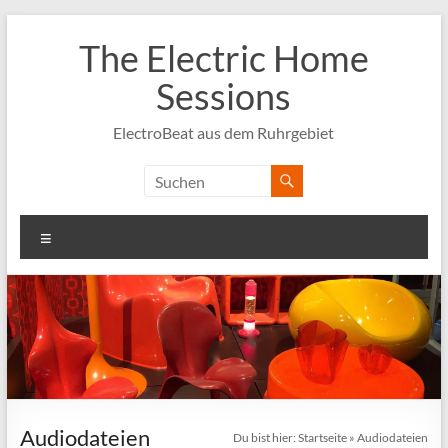
Zum
Inhalt
The Electric Home
springen
Sessions
ElectroBeat aus dem Ruhrgebiet
Menü
Audiodateien
Du bist hier:
Startseite
»
Audiodateien