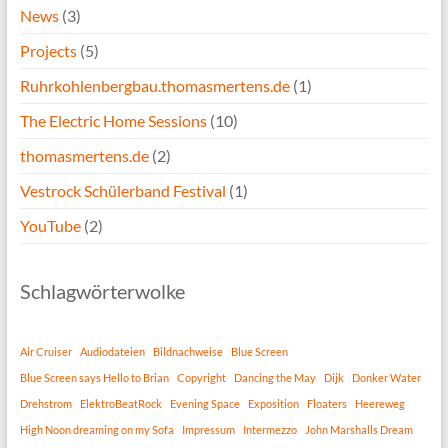
News
(3)
Projects
(5)
Ruhrkohlenbergbau.thomasmertens.de
(1)
The Electric Home Sessions
(10)
thomasmertens.de
(2)
Vestrock Schülerband Festival
(1)
YouTube
(2)
Schlagwörterwolke
Air Cruiser
Audiodateien
Bildnachweise
Blue Screen
Blue Screen says Hello to Brian
Copyright
Dancing the May
Dijk
Donker Water
Drehstrom
ElektroBeatRock
Evening Space
Exposition
Floaters
Heereweg
High Noon dreaming on my Sofa
Impressum
Intermezzo
John Marshalls Dream