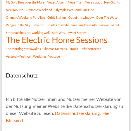
My Sofa flies over the Mars
Neues Album
Neue Titel
Nevelstraat
New Sights
Nex Impulse
Olympic Weekend
Olympic Weekend Part One
Olympic Weekend Part Two
Orbit Station
Out of my window
Over The Water
Ranger in the Sky
Seventh
Shades of white
Smelling the earth
Snowy Fallout
Soft Machines are working well
Soft Way
Sweet Stones
The Electric Home Sessions
The morning star awakes
Thomas Mertens
TRock
Urheberrechte
Vestrock-Festival
Wedding
Youtube
Datenschutz
Ich bitte alle Nutzerinnen und Nutzer meiner Website vor
der Nutzung meiner Website die Datenschutzerklärung zu
dieser Website zu lesen.
Datenschutzerklärung. Hier
Klicken !