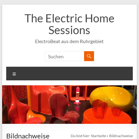
Zum
Inhalt
The Electric Home
springen
Sessions
ElectroBeat aus dem Ruhrgebiet
Menü
Bildnachweise
Du bist hier:
Startseite
»
Bildnachweise