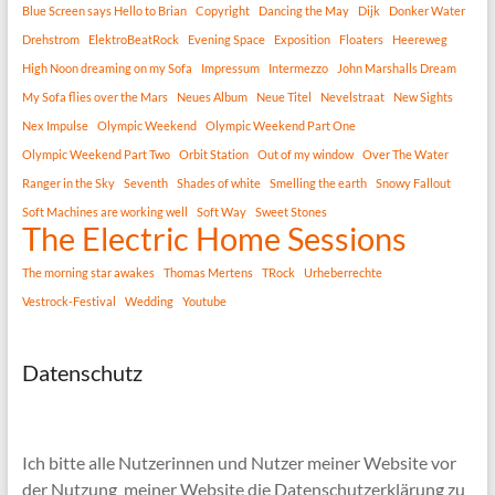
Blue Screen says Hello to Brian
Copyright
Dancing the May
Dijk
Donker Water
Drehstrom
ElektroBeatRock
Evening Space
Exposition
Floaters
Heereweg
High Noon dreaming on my Sofa
Impressum
Intermezzo
John Marshalls Dream
My Sofa flies over the Mars
Neues Album
Neue Titel
Nevelstraat
New Sights
Nex Impulse
Olympic Weekend
Olympic Weekend Part One
Olympic Weekend Part Two
Orbit Station
Out of my window
Over The Water
Ranger in the Sky
Seventh
Shades of white
Smelling the earth
Snowy Fallout
Soft Machines are working well
Soft Way
Sweet Stones
The Electric Home Sessions
The morning star awakes
Thomas Mertens
TRock
Urheberrechte
Vestrock-Festival
Wedding
Youtube
Datenschutz
Ich bitte alle Nutzerinnen und Nutzer meiner Website vor
der Nutzung meiner Website die Datenschutzerklärung zu