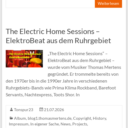
Weiterlesen
The Electric Home Sessions –
ElektroBeat aus dem Ruhrgebiet
„The Electric Home Sessions“ –
ElektroBeat aus dem Ruhrgebiet –
wurde vom Musiker Thomas Mertens
gegründet. Er trommelte bereits von
den 1970er bis in die 1990er Jahre in verschiedenen
Ruhrgebiets-Bands wie Prima Klima Rockband, Barefoot
Servants, Nachtexpress, Toots Shor. In
Tonspur23
21.07.2026
Album
,
blog1.thomasmertens.de
,
Copyright
,
History
,
Impressum
,
In eigener Sache
,
News
,
Projects
,