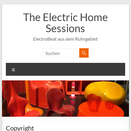
Zum
Inhalt
The Electric Home
springen
Sessions
ElectroBeat aus dem Ruhrgebiet
Menü
Copyright