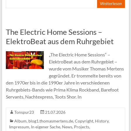
Weiterlesen
The Electric Home Sessions –
ElektroBeat aus dem Ruhrgebiet
„The Electric Home Sessions“ –
ElektroBeat aus dem Ruhrgebiet –
wurde vom Musiker Thomas Mertens
gegründet. Er trommelte bereits von
den 1970er bis in die 1990er Jahre in verschiedenen
Ruhrgebiets-Bands wie Prima Klima Rockband, Barefoot
Servants, Nachtexpress, Toots Shor. In
Tonspur23
21.07.2026
Album
,
blog1.thomasmertens.de
,
Copyright
,
History
,
Impressum
,
In eigener Sache
,
News
,
Projects
,