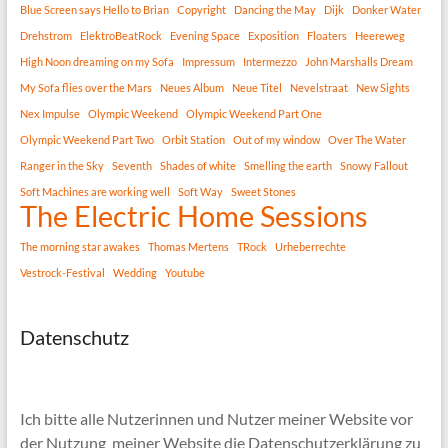
Blue Screen says Hello to Brian
Copyright
Dancing the May
Dijk
Donker Water
Drehstrom
ElektroBeatRock
Evening Space
Exposition
Floaters
Heereweg
High Noon dreaming on my Sofa
Impressum
Intermezzo
John Marshalls Dream
My Sofa flies over the Mars
Neues Album
Neue Titel
Nevelstraat
New Sights
Nex Impulse
Olympic Weekend
Olympic Weekend Part One
Olympic Weekend Part Two
Orbit Station
Out of my window
Over The Water
Ranger in the Sky
Seventh
Shades of white
Smelling the earth
Snowy Fallout
Soft Machines are working well
Soft Way
Sweet Stones
The Electric Home Sessions
The morning star awakes
Thomas Mertens
TRock
Urheberrechte
Vestrock-Festival
Wedding
Youtube
Datenschutz
Ich bitte alle Nutzerinnen und Nutzer meiner Website vor
der Nutzung meiner Website die Datenschutzerklärung zu